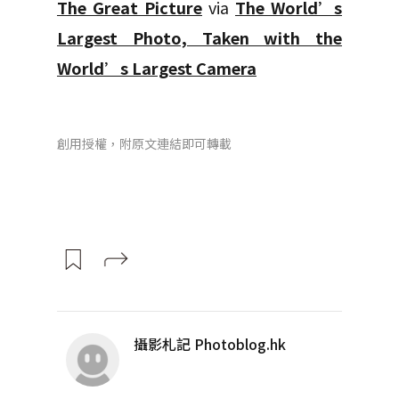
The Great Picture
via
The World’s
Largest Photo, Taken with the
World’s Largest Camera
創用授權，附原文連結即可轉載
攝影札記 Photoblog.hk