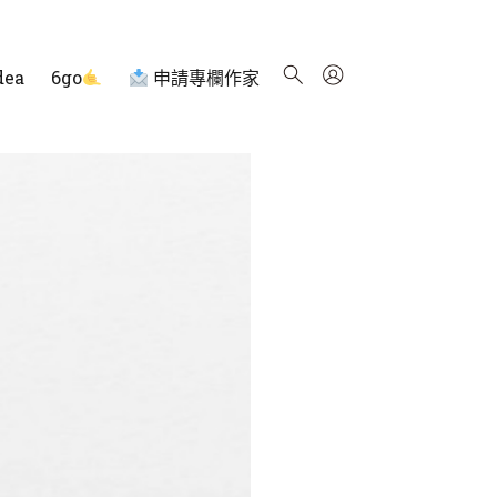
dea
6go
申請專欄作家