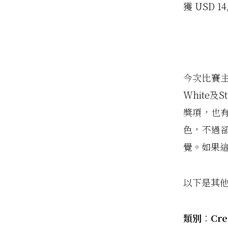
獲 USD 1
今次比賽主題為
White及
獎項，也
色，不過卻
覺。如果這
以下是其
類別︰Creat