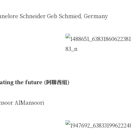
nelore Schneider Geb Schmied, Germany
ting the future (阿聯酋組)
soor AlMansoori