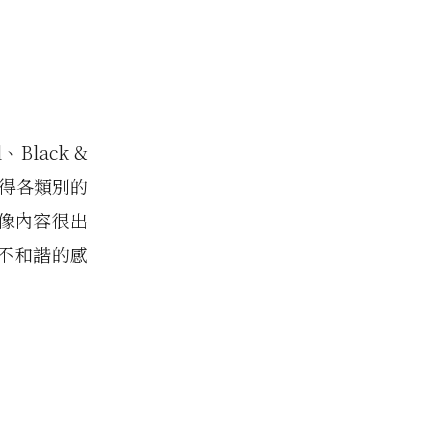
、Black &
師獲得各類別的
像內容很出
顯不和諧的感