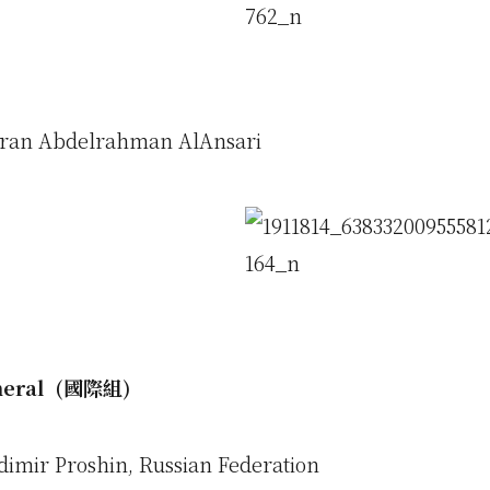
an Abdelrahman AlAnsari
eral
(國際組)
imir Proshin, Russian Federation