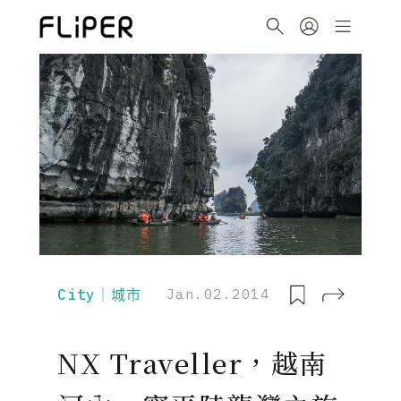
City｜城市
Jan.02.2014
NX Traveller，越南