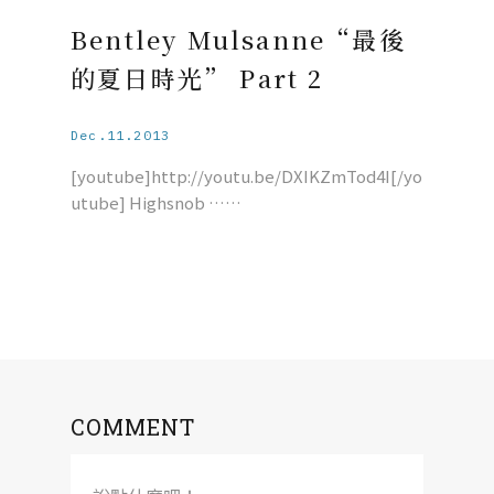
Bentley Mulsanne“最後
的夏日時光” Part 2
Dec.11.2013
[youtube]http://youtu.be/DXIKZmTod4I[/yo
utube] Highsnob ……
COMMENT