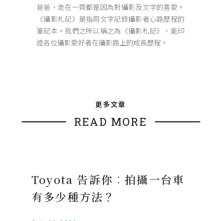
爸爸，走在一齊都是因為對攝影及文字的喜愛。
《攝影札記》是指用文字記錄攝影者心路歷程的
筆記本。我們之所以稱之為《攝影札記》，能印
證各位攝影愛好者在攝影路上的成長歷程。
更多文章
READ MORE
Toyota 告訴你︰拍攝一台車
有多少種方法？