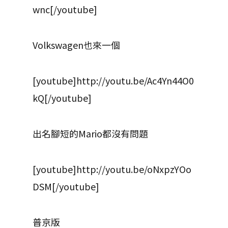
wnc[/youtube]
Volkswagen也來一個
[youtube]http://youtu.be/Ac4Yn44O0
kQ[/youtube]
出名腳短的Mario都沒有問題
[youtube]http://youtu.be/oNxpzYOo
DSM[/youtube]
普京版