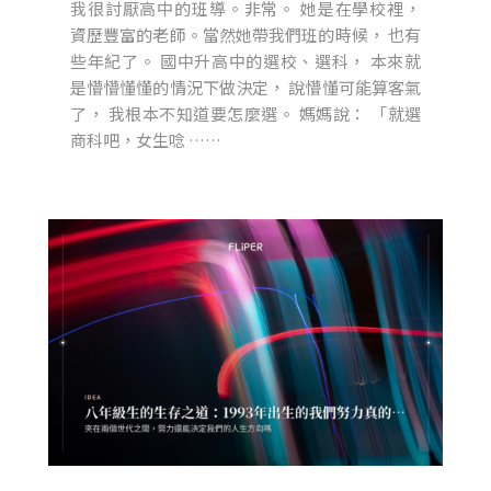
我很討厭高中的班導。非常。 她是在學校裡，
資歷豐富的老師。當然她帶我們班的時候， 也有
些年紀了。 國中升高中的選校、選科， 本來就
是懵懵懂懂的情況下做決定， 說懵懂可能算客氣
了， 我根本不知道要怎麼選。 媽媽說： 「就選
商科吧，女生唸 ……