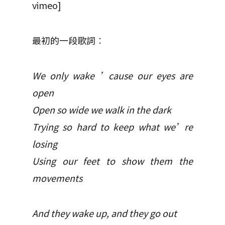
vimeo]
最初的一段歌詞︰
We only wake ’cause our eyes are
open
Open so wide we walk in the dark
Trying so hard to keep what we’re
losing
Using our feet to show them the
movements
And they wake up, and they go out