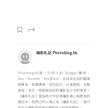
攝影札記 Photoblog.hk
Photoblog.hk是一行四人的 Blogger 團隊，
Alex、Kenneth、Rex及Nok，各自有各自的職業
與專長︰新聞傳媒、室內設計、社會服務、全職
爸爸，走在一齊都是因為對攝影及文字的喜愛。
《攝影札記》是指用文字記錄攝影者心路歷程的
筆記本。我們之所以稱之為《攝影札記》，能印
證各位攝影愛好者在攝影路上的成長歷程。