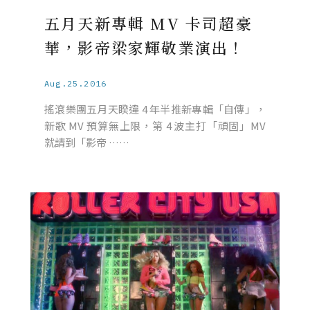
五月天新專輯 MV 卡司超豪
華，影帝梁家輝敬業演出！
Aug.25.2016
搖滾樂團五月天睽違 4 年半推新專輯「自傳」，
新歌 MV 預算無上限，第 4 波主打「頑固」MV
就請到「影帝 ……