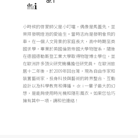
dr. i
小時候的啓蒙師父是小叮噹，偶像是馬蓋先，並
崇拜發明燈泡的愛迪生。當時志向是發明會飛的
車。在一個人文背景的家庭長大，高中時期至英
國求學，畢業於英國倫敦帝國大學物理系，隨後
在德國德勒斯登工業大學取得物理博士學位，並
在歐洲許多頂尖研究機構擔任研究員。 在歐洲旅
居十二年後，於2009年回台灣，現為自由作家和
裝置藝術家，投身科技與藝術的跨界整合、互動
設計以及科學教育和傳播。 dr. i 一輩子最大的幻
想，是能夠使用時光機和隱形風衣。如果您恰巧
擁有其中一項，請和他連絡！