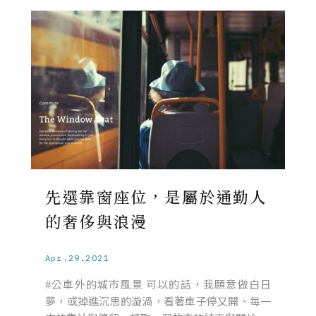
先選靠窗座位，是屬於通勤人
的奢侈與浪漫
Apr.29.2021
#公車外的城市風景 可以的話，我願意做白日
夢，或掉進沉思的漩渦，看著車子停又開、每一