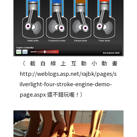
（截自線上互動小動畫
http://weblogs.asp.net/rajbk/pages/s
ilverlight-four-stroke-engine-demo-
page.aspx 還不錯玩喔！）