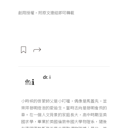
創用授權，附原文連結即可轉載
dr. i
小時候的啓蒙師父是小叮噹，偶像是馬蓋先，並
崇拜發明燈泡的愛迪生。當時志向是發明會飛的
車。在一個人文背景的家庭長大，高中時期至英
國求學，畢業於英國倫敦帝國大學物理系，隨後