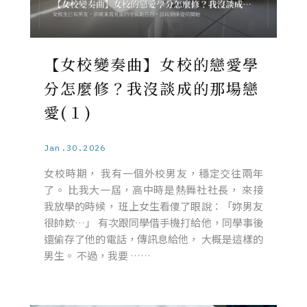
【女校變奏曲】女校的戀愛學
分怎麼修？我沒談成的那場戀
愛(１)
Jan.30.2026
女校時期， 我有一個外校男友，穩定交往兩年
了。 比我大一屆，高中時是熱舞社社長， 來接
我放學的時候， 班上女生看傻了眼說：「妳男友
很帥欸…」 有次跟同學借手機打給他，同學事後
還偷存了他的電話，傳訊息給他， 大概是這樣的
男生。 不過，我要 ……