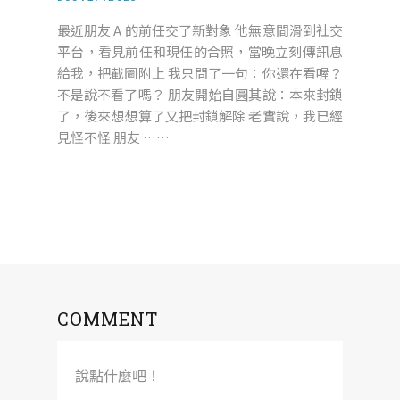
最近朋友 A 的前任交了新對象 他無意間滑到社交
平台，看見前任和現任的合照，當晚立刻傳訊息
給我，把截圖附上 我只問了一句：你還在看喔？
不是說不看了嗎？ 朋友開始自圓其說：本來封鎖
了，後來想想算了又把封鎖解除 老實說，我已經
見怪不怪 朋友 ……
COMMENT
說點什麼吧！