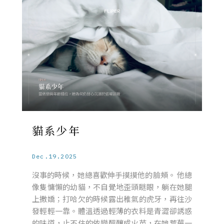
貓系少年
Dec.19.2025
沒事的時候，她總喜歡伸手摸摸他的臉頰。 他總
像隻慵懶的幼貓，不自覺地歪頭瞇眼，躺在她腿
上撒嬌；打哈欠的時候露出稚氣的虎牙，再往沙
發輕輕一靠。體溫透過輕薄的衣料是青澀卻誘惑
的味道，止不住的依戀醞釀成火苗，在她荒蕪一