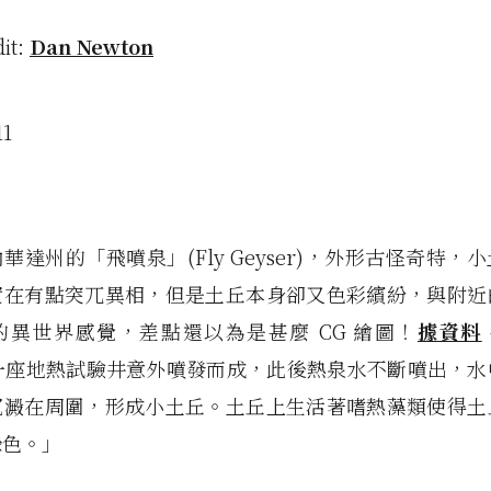
dit:
Dan Newton
華達州的「飛噴泉」(Fly Geyser)，外形古怪奇特，
實在有點突兀異相，但是土丘本身卻又色彩繽紛，與附近
的異世界感覺，差點還以為是甚麼 CG 繪圖！
據資料
年一座地熱試驗井意外噴發而成，此後熱泉水不斷噴出，
沉澱在周圍，形成小土丘。土丘上生活著嗜熱藻類使得土
綠色。」