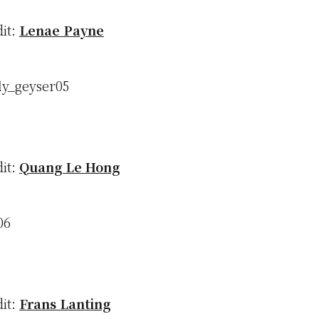
dit:
Lenae Payne
dit:
Quang Le Hong
dit:
Frans Lanting