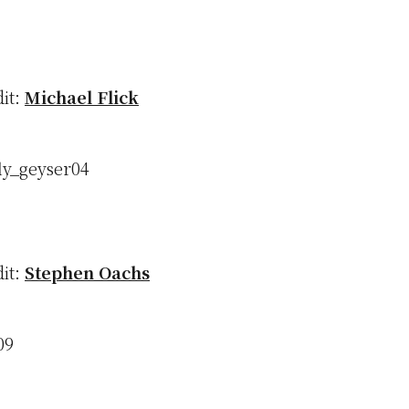
dit:
Michael Flick
dit:
Stephen Oachs