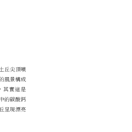
小土丘尖頂噴
的風景構成
，其實這是
水中的碳酸鈣
丘呈現漂亮