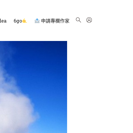
dea
6go
申請專欄作家