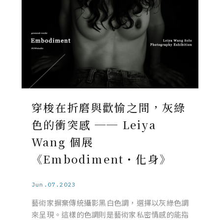
穿梭在折磨與歡愉之間，灰綠
色的衝突感 ── Leiya
Wang 個展
《Embodiment・化身》
Jun.07.2023
藝術家摒棄傳統攝影黑白色調，選擇以灰綠色調
來呈現。這樣的色調則是藝術家私密情感的能指