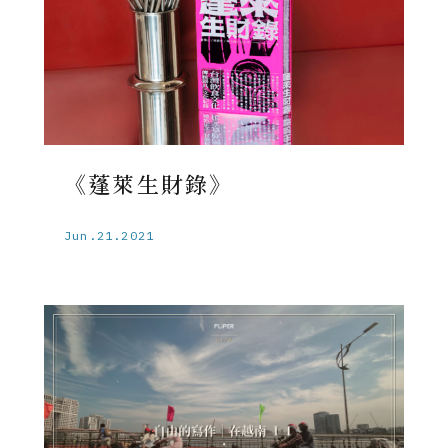
《蓬萊生財錄》
Jun.21.2021