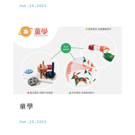
Jun.21.2021
童學
Jun.21.2021