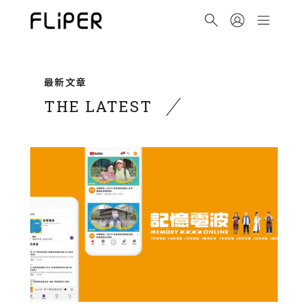
最新文章
THE LATEST