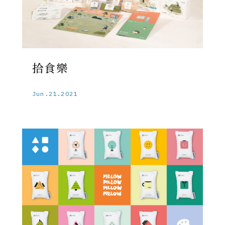
拾食樂
Jun.21.2021