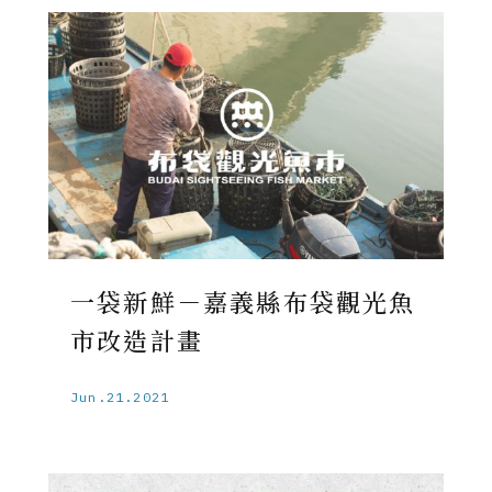
一袋新鮮－嘉義縣布袋觀光魚
市改造計畫
Jun.21.2021