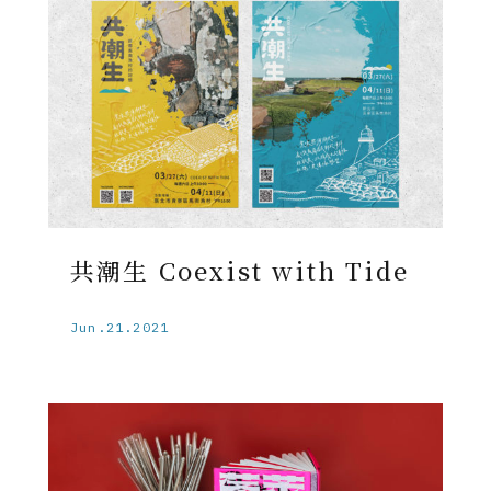
共潮生 Coexist with Tide
Jun.21.2021