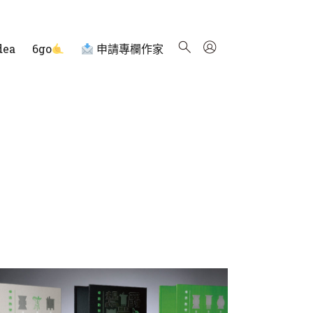
dea
6go
申請專欄作家