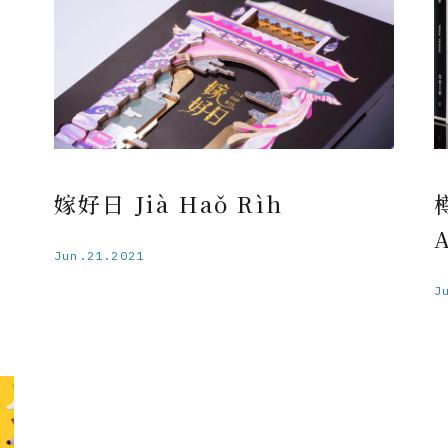
嫁好日 Jià Haǒ Rìh
A
Jun.21.2021
J